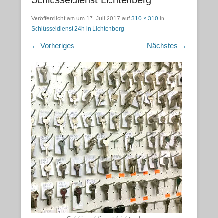
Schlüsseldienst Lichtenberg
Veröffentlicht am
um
17. Juli 2017
auf
310 × 310
in
Schlüsseldienst 24h in Lichtenberg
← Vorheriges
Nächstes →